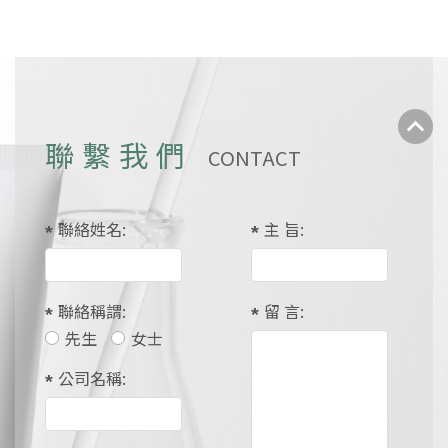
聯繫我們
CONTACT
聯絡姓名:
主 旨:
聯絡稱謂:
留 言:
先生
女士
公司名稱: