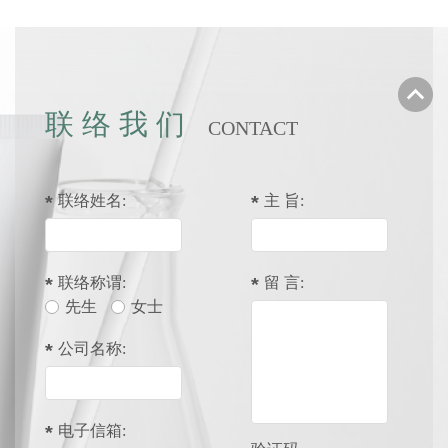
联络我们
CONTACT
联络姓名:
主 旨:
联络称谓:
留 言:
先生
女士
公司名称:
电子信箱: