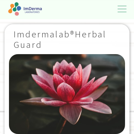
Imdermalab®Herbal
Guard