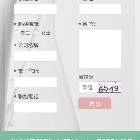
聯絡稱謂:
留 言:
先生
女士
公司名稱:
電子信箱:
驗證碼
聯絡電話:
送 出