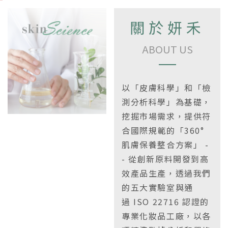
關於妍禾
ABOUT US
以「皮膚科學」和「檢
測分析科學」為基礎，
挖掘市場需求，提供符
合國際規範的「360°
肌膚保養整合方案」 -
- 從創新原料開發到高
效產品生產，透過我們
的五大實驗室與通
過 ISO 22716 認證的
專業化妝品工廠，以各