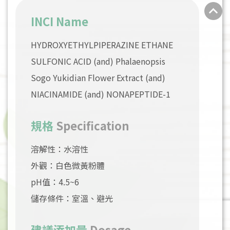
INCI Name
HYDROXYETHYLPIPERAZINE ETHANE
SULFONIC ACID (and) Phalaenopsis
Sogo Yukidian Flower Extract (and)
NIACINAMIDE (and) NONAPEPTIDE-1
規格
Specification
溶解性：水溶性
外觀：白色微黃粉體
pH值：4.5~6
儲存條件：室溫、避光
建議添加量
Dosage